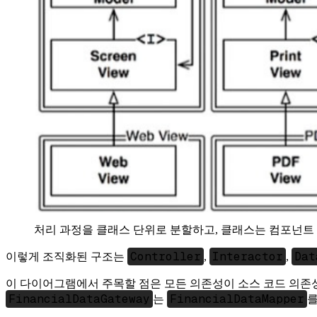
처리 과정을 클래스 단위로 분할하고, 클래스는 컴포넌트
Controller
Interactor
Dat
이렇게 조직화된 구조는
,
,
이 다이어그램에서 주목할 점은 모든 의존성이 소스 코드 의존
FinancialDataGateway
FinancialDataMapper
는
를